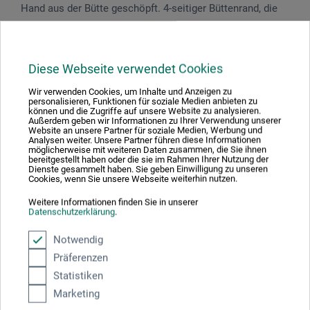
Hand aus der Bütte geschöpft. 4-seitiger Büttenrand, die
Bögen werden im Nasszustand gerissen.
Diese Webseite verwendet Cookies
Produktbewertungen (0)
Wir verwenden Cookies, um Inhalte und Anzeigen zu
personalisieren, Funktionen für soziale Medien anbieten zu
können und die Zugriffe auf unsere Website zu analysieren.
Außerdem geben wir Informationen zu Ihrer Verwendung unserer
Website an unsere Partner für soziale Medien, Werbung und
Analysen weiter. Unsere Partner führen diese Informationen
Schreiben Sie die erste Bewertung zu diesem Produkt
möglicherweise mit weiteren Daten zusammen, die Sie ihnen
bereitgestellt haben oder die sie im Rahmen Ihrer Nutzung der
Dienste gesammelt haben. Sie geben Einwilligung zu unseren
Cookies, wenn Sie unsere Webseite weiterhin nutzen.
JETZT PRODUKT BEWERTEN
Weitere Informationen finden Sie in unserer
Datenschutzerklärung
.
Notwendig
Präferenzen
Statistiken
Hersteller-Kontakt
Marketing