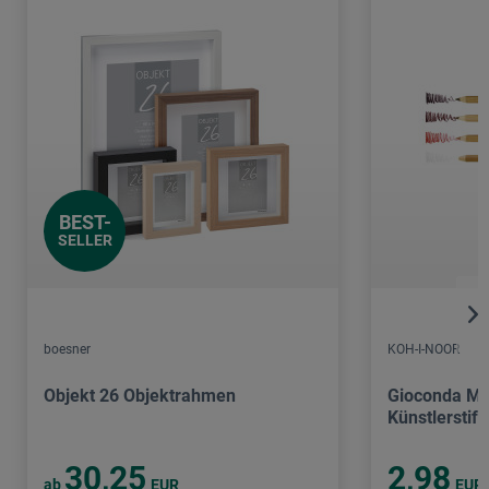
BEST-
SELLER
boesner
KOH-I-NOOR
Objekt 26 Objektrahmen
Gioconda M
Künstlerstift
30,25
2,98
ab
EUR
EUR