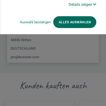
Hier finden Sie die Kontaktdaten des Herstellers zu
Details zeigen
diesem Produkt.
Auswahl bestätigen
ALLES AUSWÄHLEN
boesner GmbH holding + innovations
Gewerkenstr. 2
58456 Witten
DEUTSCHLAND
pm@boesner.com
Kunden kauften auch