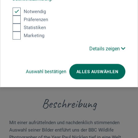
Mit einer aufrüttelnden und nachdenklich stimmenden
Auswahl seiner Bilder entführt uns der BBC Wildlife
Notwendig
Photographer of the Year Paul Nicklen tief in eine Welt, die er
Präferenzen
liebt. Seine in Polarlicht getauchten Fotografien beschreiten
Statistiken
neue...
Marketing
Mehr
Details zeigen
Beschreibung
Auswahl bestätigen
ALLES AUSWÄHLEN
Bewertungen
(0)
Beschreibung
Mit einer aufrüttelnden und nachdenklich stimmenden
Auswahl seiner Bilder entführt uns der BBC Wildlife
Photographer of the Year Paul Nicklen tief in eine Welt,