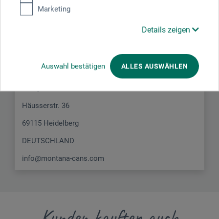
Marketing
Hersteller-Kontakt
Details zeigen
Hier finden Sie die Kontaktdaten des Herstellers zu
diesem Produkt.
Auswahl bestätigen
ALLES AUSWÄHLEN
European Aerosols GmbH / MONTANA-CANS
Häusserstr. 36
69115 Heidelberg
DEUTSCHLAND
info@montana-cans.com
Kunden kauften auch