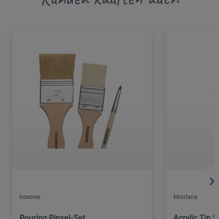
boesner
Montana
Pouring Pinsel-Set
Acrylic Tip 