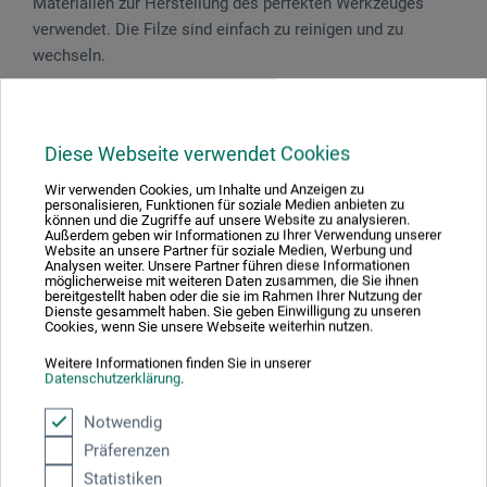
Materialien zur Herstellung des perfekten Werkzeuges
verwendet. Die Filze sind einfach zu reinigen und zu
wechseln.
Für Detailarbeiten oder Kalligrafie-Effekte, Strichbreite 6,0
mm. Geeignet für Marker Fine.
Diese Webseite verwendet Cookies
Wir verwenden Cookies, um Inhalte und Anzeigen zu
personalisieren, Funktionen für soziale Medien anbieten zu
können und die Zugriffe auf unsere Website zu analysieren.
Produktbewertungen (0)
Außerdem geben wir Informationen zu Ihrer Verwendung unserer
Website an unsere Partner für soziale Medien, Werbung und
Analysen weiter. Unsere Partner führen diese Informationen
möglicherweise mit weiteren Daten zusammen, die Sie ihnen
bereitgestellt haben oder die sie im Rahmen Ihrer Nutzung der
Dienste gesammelt haben. Sie geben Einwilligung zu unseren
Schreiben Sie die erste Bewertung zu diesem Produkt
Cookies, wenn Sie unsere Webseite weiterhin nutzen.
Weitere Informationen finden Sie in unserer
JETZT PRODUKT BEWERTEN
Datenschutzerklärung
.
Notwendig
Präferenzen
Statistiken