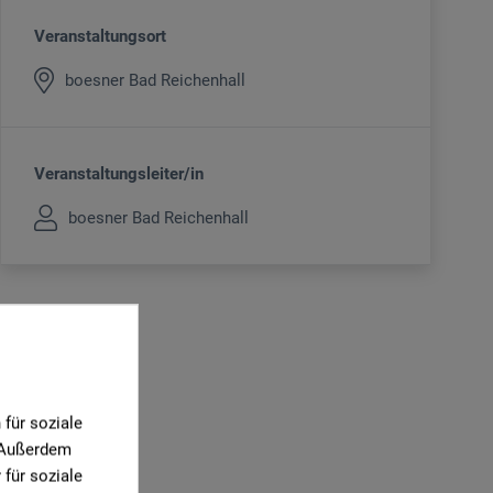
Veranstaltungsort
boesner Bad Reichenhall
Veranstaltungsleiter/in
boesner Bad Reichenhall
für soziale
. Außerdem
für soziale