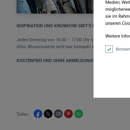
Medien, Werb
möglicherwei
sie im Rahme
unseren Cook
INSPIRATION UND KNOWHOW GIBT’S IMMER DIENSTAGS
Weitere Info
Jeden Dienstag von 16:00 – 17:00 Uhr stellen wir in eins
Alles Wissenswerte wird hier kompakt erklärt, Fragen si
Notwen
KOSTENFREI UND OHNE ANMELDUNG!
Teilen: