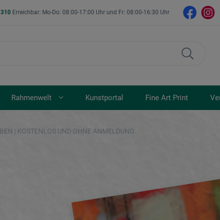
- 310
Erreichbar: Mo-Do: 08:00-17:00 Uhr und Fr: 08:00-16:30 Uhr
Rahmenwelt
Kunstportal
Fine Art Print
Ve
RBEN | KOSTENLOS UND OHNE ANMELDUNG