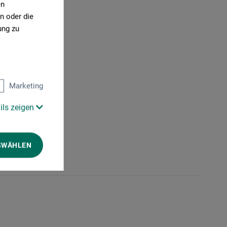
en
n oder die
ung zu
Marketing
ils zeigen
SWÄHLEN