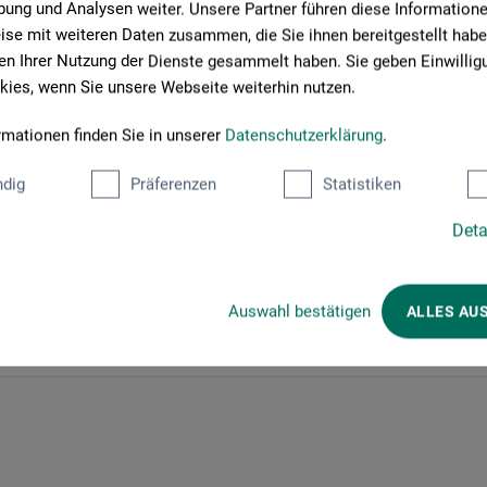
ung und Analysen weiter. Unsere Partner führen diese Information
se mit weiteren Daten zusammen, die Sie ihnen bereitgestellt habe
n Ihrer Nutzung der Dienste gesammelt haben. Sie geben Einwillig
ies, wenn Sie unsere Webseite weiterhin nutzen.
 BEI BOESNER BAD REICHENHALL
rmationen finden Sie in unserer
Datenschutzerklärung
.
tündigen Sessions verschiedene Materialanwendungen vor.
nd willkommen! Einfach vorbeikommen.
dig
Präferenzen
Statistiken
Deta
Auswahl bestätigen
ALLES AU