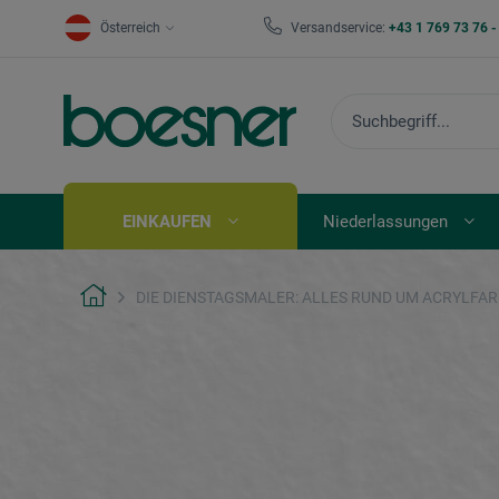
Österreich
Versandservice:
+43 1 769 73 76 
EINKAUFEN
Niederlassungen
DIE DIENSTAGSMALER: ALLES RUND UM ACRYLFA