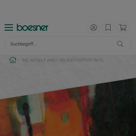
ME, MYSELF AND I: SELBSTPORTRÄT IN ÖL