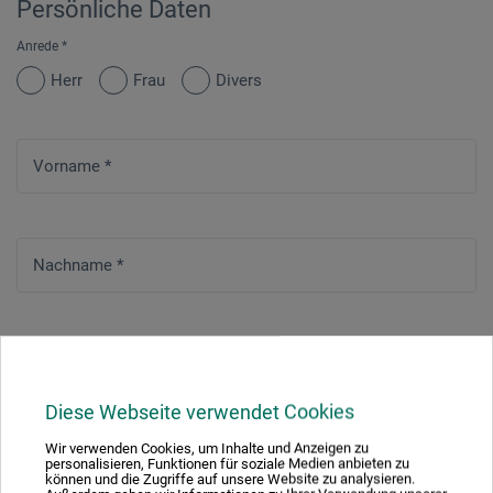
Persönliche Daten
Anrede
*
Herr
Frau
Divers
Vorname
*
Nachname
*
Straße
*
Diese Webseite verwendet Cookies
Wir verwenden Cookies, um Inhalte und Anzeigen zu
Hausnummer
*
personalisieren, Funktionen für soziale Medien anbieten zu
können und die Zugriffe auf unsere Website zu analysieren.