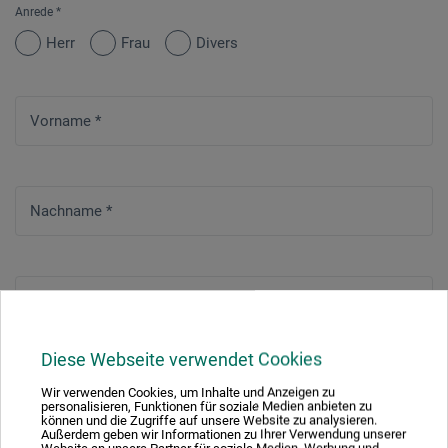
Anrede
*
Herr
Frau
Divers
Vorname
*
Nachname
*
Straße
*
Diese Webseite verwendet Cookies
Hausnummer
*
Wir verwenden Cookies, um Inhalte und Anzeigen zu
personalisieren, Funktionen für soziale Medien anbieten zu
können und die Zugriffe auf unsere Website zu analysieren.
Außerdem geben wir Informationen zu Ihrer Verwendung unserer
Website an unsere Partner für soziale Medien, Werbung und