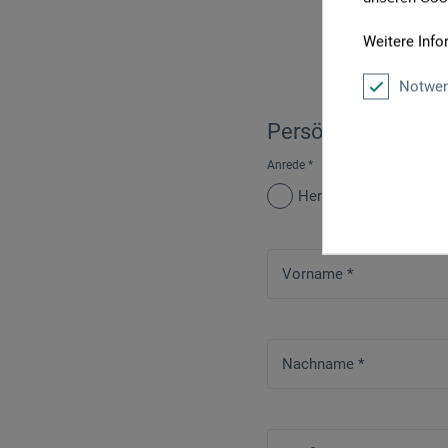
Weitere Info
Notwen
Persönliche Daten
Anrede
*
Herr
Frau
Vorname
*
Nachname
*