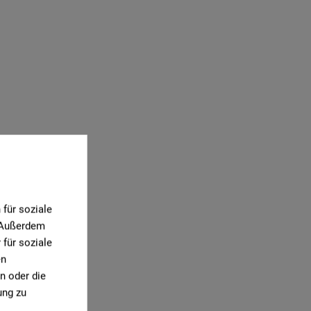
für soziale
. Außerdem
für soziale
en
n oder die
ung zu