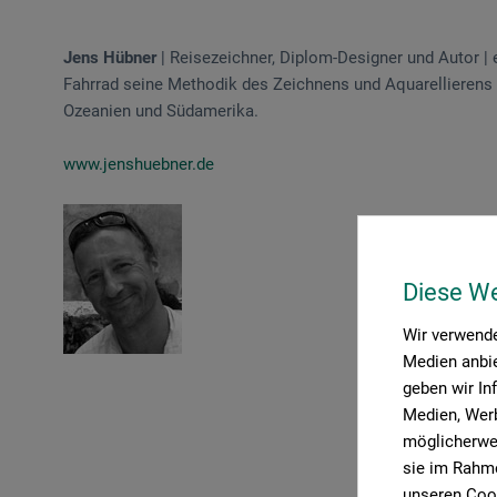
Jens Hübner
| Reisezeichner, Diplom-Designer und Autor |
Fahrrad seine Methodik des Zeichnens und Aquarellierens au
Ozeanien und Südamerika.
www.jenshuebner.de
Diese W
Wir verwende
Medien anbie
geben wir In
Medien, Werb
möglicherwei
sie im Rahme
unseren Cook