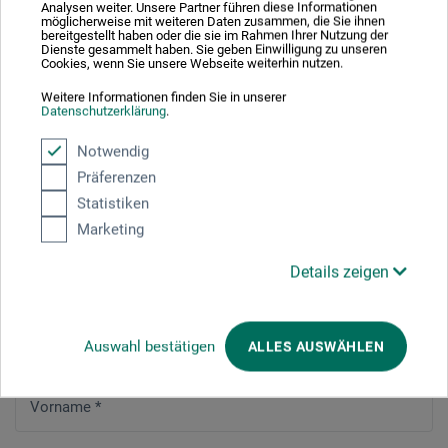
Analysen weiter. Unsere Partner führen diese Informationen
möglicherweise mit weiteren Daten zusammen, die Sie ihnen
bereitgestellt haben oder die sie im Rahmen Ihrer Nutzung der
Dienste gesammelt haben. Sie geben Einwilligung zu unseren
JETZT ANMELDEN!
Cookies, wenn Sie unsere Webseite weiterhin nutzen.
Weitere Informationen finden Sie in unserer
Datenschutzerklärung
.
Notwendig
Präferenzen
Jetzt anmelden!
Statistiken
Marketing
Persönliche Daten
Details zeigen
Anrede
*
Herr
Frau
Divers
Auswahl bestätigen
ALLES AUSWÄHLEN
Vorname
*