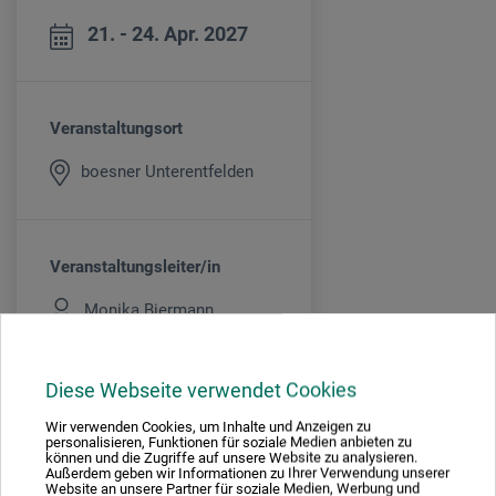
21. - 24. Apr. 2027
Veranstaltungsort
boesner Unterentfelden
Veranstaltungsleiter/in
Monika Biermann
Diese Webseite verwendet Cookies
Kursgebühr
Wir verwenden Cookies, um Inhalte und Anzeigen zu
personalisieren, Funktionen für soziale Medien anbieten zu
790
CHF
können und die Zugriffe auf unsere Website zu analysieren.
Außerdem geben wir Informationen zu Ihrer Verwendung unserer
Website an unsere Partner für soziale Medien, Werbung und
EXKL. MATERIAL