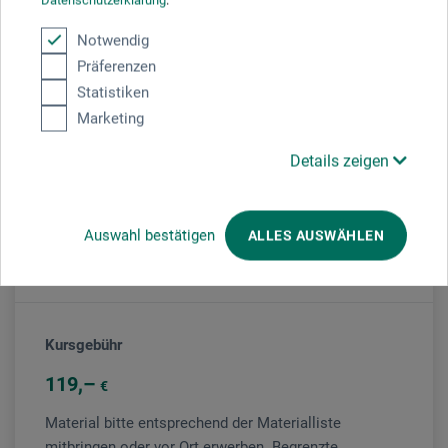
Notwendig
Präferenzen
Statistiken
Veranstaltungsort
Marketing
boesner Neu-Ulm
Details zeigen
Veranstaltungsleiter/in
Auswahl bestätigen
ALLES AUSWÄHLEN
Brigitte Guhle
Kursgebühr
119
€
Material bitte entsprechend der Materialliste
mitbringen oder vor Ort erwerben. Begrenzte