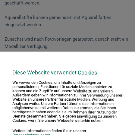
geschafft werden.
Aquarellstifte können gemeinsam mit Aquarellfarben
eingesetzt werden.
Zunächst wird nach Fotovorlagen gearbeitet, danach steht ein
Modell zur Verfügung.
Eigene Gestaltungsideen sind erwünscht.
Dieser Kurs ist für Anfänger und Fortgeschrittene geeignet.
Diese Webseite verwendet Cookies
Wir verwenden Cookies, um Inhalte und Anzeigen zu
personalisieren, Funktionen für soziale Medien anbieten zu
Veranstaltungsdatum
können und die Zugriffe auf unsere Website zu analysieren.
Außerdem geben wir Informationen zu Ihrer Verwendung unserer
Website an unsere Partner für soziale Medien, Werbung und
24. Jun. 2026
Analysen weiter. Unsere Partner führen diese Informationen
möglicherweise mit weiteren Daten zusammen, die Sie ihnen
10:30 - 16:30 Uhr
bereitgestellt haben oder die sie im Rahmen Ihrer Nutzung der
Dienste gesammelt haben. Sie geben Einwilligung zu unseren
Cookies, wenn Sie unsere Webseite weiterhin nutzen.
Sie schauen derzeitig auf eine vergangene
Weitere Informationen finden Sie in unserer
Veranstaltung
Datenschutzerklärung
.