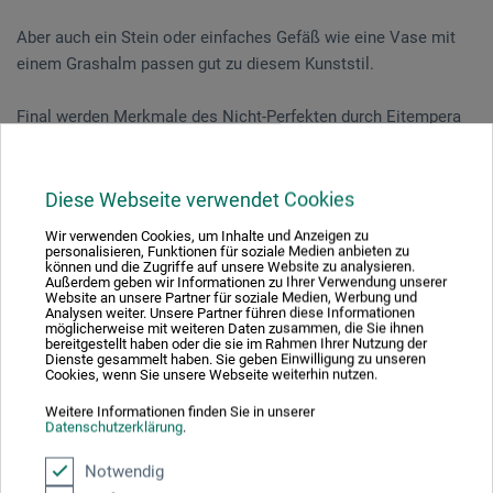
Aber auch ein Stein oder einfaches Gefäß wie eine Vase mit
einem Grashalm passen gut zu diesem Kunststil.
Final werden Merkmale des Nicht-Perfekten durch Eitempera
und Farbpigmente auf dem Motiv aufgebracht und ergänzt.
Diese Webseite verwendet Cookies
Veranstaltungsdatum
Wir verwenden Cookies, um Inhalte und Anzeigen zu
personalisieren, Funktionen für soziale Medien anbieten zu
10. Jul. 2026
können und die Zugriffe auf unsere Website zu analysieren.
Außerdem geben wir Informationen zu Ihrer Verwendung unserer
11:00 - 17:00 Uhr
Website an unsere Partner für soziale Medien, Werbung und
Analysen weiter. Unsere Partner führen diese Informationen
möglicherweise mit weiteren Daten zusammen, die Sie ihnen
bereitgestellt haben oder die sie im Rahmen Ihrer Nutzung der
Sie schauen derzeitig auf eine vergangene
Dienste gesammelt haben. Sie geben Einwilligung zu unseren
Cookies, wenn Sie unsere Webseite weiterhin nutzen.
Veranstaltung
Weitere Informationen finden Sie in unserer
Datenschutzerklärung
.
Notwendig
Veranstaltungsort