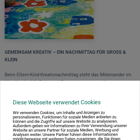
GEMEINSAM KREATIV – EIN NACHMITTAG FÜR GROSS &
KLEIN
Beim Eltern-Kind-Kreativnachmittag steht das Miteinander im
Mittelpunkt. Mit Farbe und Fantasie entstehen kleine
Kunstwerke und schöne gemeinsame Momente. Klecksen
erlaubt, Spaß garantiert!
Diese Webseite verwendet Cookies
Unsere Kreativnachmittage finden an jedem 1. Freitag im
Wir verwenden Cookies, um Inhalte und Anzeigen zu
personalisieren, Funktionen für soziale Medien anbieten zu
Monat von 14-16 Uhr statt, sie richten sich an Kinder von 3 bis
können und die Zugriffe auf unsere Website zu analysieren.
Außerdem geben wir Informationen zu Ihrer Verwendung unserer
12 Jahren in Begleitung eines Erziehungsberechtigten.
Website an unsere Partner für soziale Medien, Werbung und
Analysen weiter. Unsere Partner führen diese Informationen
möglicherweise mit weiteren Daten zusammen, die Sie ihnen