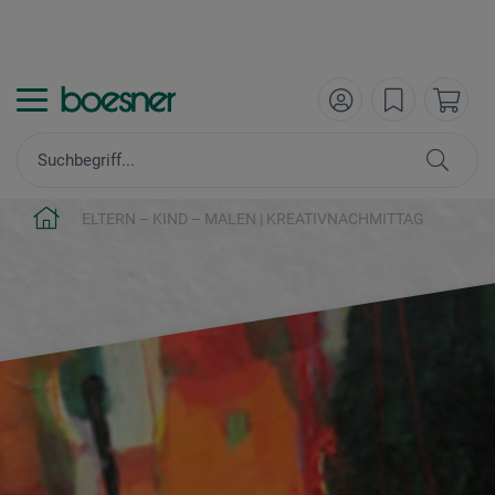
ELTERN – KIND – MALEN | KREATIVNACHMITTAG