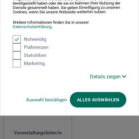
Unkostenbeitrag 10,- € pro Paar, maximal 20 Teilnehmer.
bereitgestellt haben oder die sie im Rahmen Ihrer Nutzung der
Dienste gesammelt haben. Sie geben Einwilligung zu unseren
Cookies, wenn Sie unsere Webseite weiterhin nutzen.
Anmeldung mit Altersangabe Ihres Kindes unter:
Weitere Informationen finden Sie in unserer
neu-ulm@boesner.com
Datenschutzerklärung
.
Notwendig
Präferenzen
Veranstaltungsdatum
Statistiken
04. Sep. 2026
Marketing
14:00 - 16:00 Uhr
Details zeigen
Veranstaltungsort
Auswahl bestätigen
ALLES AUSWÄHLEN
boesner Neu-Ulm
Veranstaltungsleiter/in