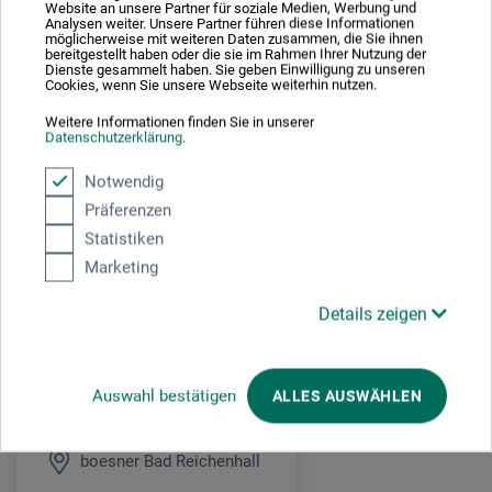
Website an unsere Partner für soziale Medien, Werbung und
Maria Lisker – in unseren ein- bis dreitägigen Kursen
Analysen weiter. Unsere Partner führen diese Informationen
möglicherweise mit weiteren Daten zusammen, die Sie ihnen
vermitteln wir vielfältige Mal- und Gestaltungsmethoden, die
bereitgestellt haben oder die sie im Rahmen Ihrer Nutzung der
Freude am kreativen Schaffen wecken. Unsere Kurse richten
Dienste gesammelt haben. Sie geben Einwilligung zu unseren
Cookies, wenn Sie unsere Webseite weiterhin nutzen.
sich an Einsteiger.
Weitere Informationen finden Sie in unserer
Datenschutzerklärung
.
UNKOSTENBEITRAG: 180,- € pro Person.
Notwendig
Anmeldung unter:
events.badreichenhall@boesner.com
Präferenzen
Statistiken
Marketing
Veranstaltungsdatum
Details zeigen
13. - 14. Nov. 2026
Auswahl bestätigen
ALLES AUSWÄHLEN
Veranstaltungsort
boesner Bad Reichenhall