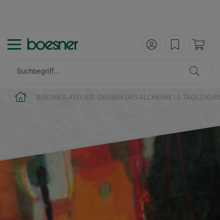
BOESNER ATELIER: GRUNDKURS ALCHEMIE | 2-TAGES-KUR