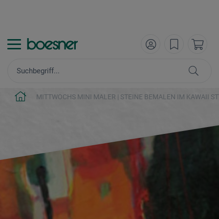
MITTWOCHS MINI MALER | STEINE BEMALEN IM KAWAII S