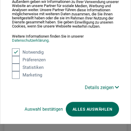
Bitte Malkleidung und Getränk mitbringen. Um Anmeldung wird
Außerdem geben wir Informationen zu Ihrer Verwendung unserer
Website an unsere Partner für soziale Medien, Werbung und
gebeten:
events.badreichenhall@boesner.com
Analysen weiter. Unsere Partner führen diese Informationen
möglicherweise mit weiteren Daten zusammen, die Sie ihnen
bereitgestellt haben oder die sie im Rahmen Ihrer Nutzung der
UNKOSTENBEITRAG: 10,- € pro Kind in Begleitung eines
Dienste gesammelt haben. Sie geben Einwilligung zu unseren
Cookies, wenn Sie unsere Webseite weiterhin nutzen.
Erziehungsberechtigten.
(Preis gilt für beide zusammen). Der Einstieg ist jederzeit
Weitere Informationen finden Sie in unserer
Datenschutzerklärung
.
möglich.
Notwendig
Präferenzen
Veranstaltungsdatum
Statistiken
Marketing
29. Jul. 2026
15:00 - 16:30 Uhr
Details zeigen
Sie schauen derzeitig auf eine vergangene
Veranstaltung
Auswahl bestätigen
ALLES AUSWÄHLEN