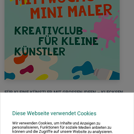
FÜR KLEINE KÜNSTLER MIT GROSSEN IDEEN – KLECKSEN
ERLAUBT, SPASS GARANTIERT.
Daniela Maria Lisker
Diese Webseite verwendet Cookies
Jeden Mittwoch von 15:00 – 16:30 Uhr für Kinder von 5 bis 12
Wir verwenden Cookies, um Inhalte und Anzeigen zu
personalisieren, Funktionen für soziale Medien anbieten zu
Jahren in Begleitung eines Erziehungsberechtigten.
können und die Zugriffe auf unsere Website zu analysieren.