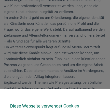
Marketingrollen schlüpfen zu müssen. Dieses Seminar zeigt,
wie Kunst professionell vermarktet werden kann, ohne die
eigene künstlerische Integrität zu verlieren.
Im ersten Schritt geht es um Orientierung: die eigene Identität
als Künstlerin oder Künstler, das persönliche Profil und die
Frage, wofür das eigene Werk steht. Darauf aufbauend werden
Zielgruppe und Alleinstellungsmerkmal verständlich erarbeitet
– als Grundlage für alle weiteren Schritte.
Ein weiterer Schwerpunkt liegt auf Social Media. Vermittelt
wird, wie diese Kanäle sinnvoll genutzt werden können, um
kontinuierlich sichtbar zu sein, Einblicke in den künstlerischen
Prozess zu geben und Geschichten rund um die eigene Arbeit
zu erzählen. Dabei stehen machbare Ansätze im Vordergrund,
die sich gut in den Alltag integrieren lassen.
Ergänzend werden Themen wie Preisgestaltung, persönlicher
Kontakt zu Interessierten, Verkauf ohne Druck sowie der
Aufbau einer langfristigen Sammler-Community behandelt.
Auch der Umgang mit Ausstellungen, direktem Austausch und
Diese Webseite verwendet Cookies
Netzwerken wird thematisiert.