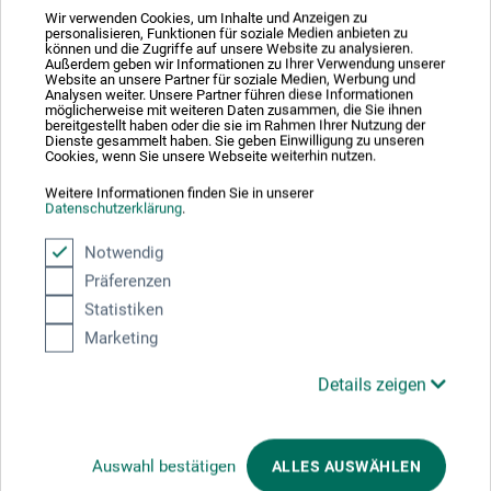
Wir verwenden Cookies, um Inhalte und Anzeigen zu
Das Seminar richtet sich an professionelle und aufstrebende
personalisieren, Funktionen für soziale Medien anbieten zu
können und die Zugriffe auf unsere Website zu analysieren.
Kunstschaffende und Kreative, die ihre Sichtbarkeit erhöhen,
Außerdem geben wir Informationen zu Ihrer Verwendung unserer
Website an unsere Partner für soziale Medien, Werbung und
ihre Kunst authentisch vermarkten und ihr Kunstbusiness
Analysen weiter. Unsere Partner führen diese Informationen
Schritt für Schritt weiterentwickeln möchten.
möglicherweise mit weiteren Daten zusammen, die Sie ihnen
bereitgestellt haben oder die sie im Rahmen Ihrer Nutzung der
Dienste gesammelt haben. Sie geben Einwilligung zu unseren
Cookies, wenn Sie unsere Webseite weiterhin nutzen.
Unterentfelden | 2 Tage 09.06.-10.06.2026
Dienstag-Mittwoch, 09:00-16:30 Uhr
Weitere Informationen finden Sie in unserer
Datenschutzerklärung
.
Notwendig
Katja van Strijk
| Künstlerin und Kunst-Mentorin. Langjährige
Präferenzen
Tätigkeit als Art Ambassador Managerin, Technische Beraterin
Statistiken
und Koordinatorin für Art Education bei Royal Talens.
Marketing
Kaufmännisches Diplom, Zertifikat in Social Media Strategy
(Boston University/Questrom Business School) sowie CAS
Details zeigen
Content Marketing Specialist FHNW. Internationale
Ausstellungstätigkeit.
Instagram:
katjavanstrijk
, Artsy:
Katja van Strijk
Auswahl bestätigen
ALLES AUSWÄHLEN