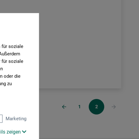
für soziale
. Außerdem
für soziale
en
n oder die
ung zu
1
2
Marketing
ils zeigen