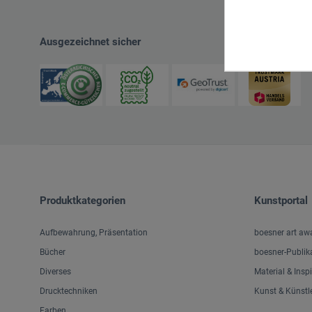
Ausgezeichnet sicher
Produktkategorien
Kunstportal
Aufbewahrung, Präsentation
boesner art aw
Bücher
boesner-Publik
Diverses
Material & Insp
Drucktechniken
Kunst & Künstl
Farben