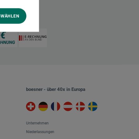
SWÄHLEN
boesner - über 40x in Europa
Unternehmen
Niederlassungen