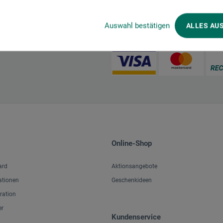
Auswahl bestätigen
ALLES AU
Zahlungsarten im Onlineshop
Online-Shop
ard
Aktionsangebote
ationen
Geschenkideen
iration
er
Kundenservice