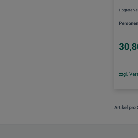
Spector Books
Hogrefe Ve
Stiebner Verlag
Personen
Strzelecki Books
Suhrkamp Verlag
30,8
Taschen Verlag
Tempo Verlag
Transcript Verlag
zzgl. Ve
UTB
Verlag C. H. Beck
Verlag Hermann Schmidt
Artikel pro 
Verlag Klaus Wagenbach
Verlag Scheidegger & Spiess