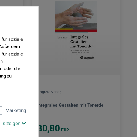
für soziale
. Außerdem
für soziale
en
n oder die
ung zu
Hogrefe Verlag
Integrales Gestalten mit Tonerde
Marketing
ils zeigen
30,80
EUR