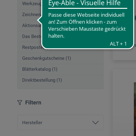
Werkzeuge (206)
Zeichnen (715)
40,0
Aktionsangebote (44)
Das Beste von boesner (207)
zzgl. Ve
Restposten (2)
Geschenkgutscheine (1)
Blätterkatalog (1)
Direktbestellung (1)
Filtern
Hersteller
Alataverlag