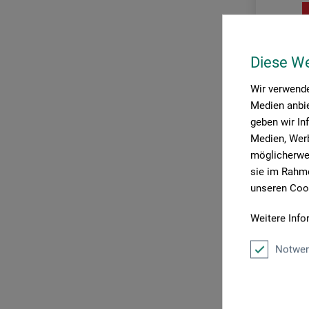
Edition Michael Fischer
Elisabeth Sandmann Verlag
Diese W
Evergreen
Favoritenpresse
Wir verwende
Medien anbie
Gerstenberg Verlag
geben wir In
GKS Fachverlag
Medien, Werb
möglicherwei
Hatje Cantz Verlag
sie im Rahme
Haupt Verlag
unseren Cook
wbg Theiss
Hoffmann und Campe Verlag
Weitere Info
Hogrefe Verlag
Das Buch
Notwen
Insel Verlag
28,8
Knesebeck Verlag