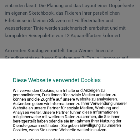
einbinden lässt. Die Planung und das Layout einer Doppelseite
im eigenen Sketchbook, das Fixieren Ihrer persönlichen
Erlebnisse in kleinen Skizzen mit Füllfederhalter und
wasserfester Tinte werden zeichnerisch erarbeitet und mit
kompakter Reisepalette von 12 Aquarellfarben koloriert.
Am ersten Kurstag vermittelt Tanja Werner Ihnen die
Grundkenntnisse, bevor Sie dann am 2. Tag in Hannover auf
Motivsuche gehen.
Diese Webseite verwendet Cookies
Vorkenntnisse sind nicht notwendig. Für alle, die sich schon
immer unterwegs dem Reisezeichnen widmen wollten!
Wir verwenden Cookies, um Inhalte und Anzeigen zu
personalisieren, Funktionen für soziale Medien anbieten zu
können und die Zugriffe auf unsere Website zu analysieren.
Außerdem geben wir Informationen zu Ihrer Verwendung unserer
Website an unsere Partner für soziale Medien, Werbung und
Veranstaltungsdatum
Analysen weiter. Unsere Partner führen diese Informationen
möglicherweise mit weiteren Daten zusammen, die Sie ihnen
bereitgestellt haben oder die sie im Rahmen Ihrer Nutzung der
03. - 04. Jul. 2026
Dienste gesammelt haben. Sie geben Einwilligung zu unseren
Cookies, wenn Sie unsere Webseite weiterhin nutzen.